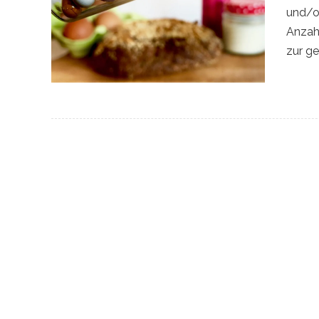
und/od
Anzahl
zur g