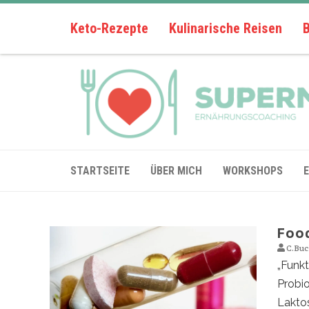
Keto-Rezepte
Kulinarische Reisen
STARTSEITE
ÜBER MICH
WORKSHOPS
Foo
C.Buc
„Funkt
Probio
Laktos