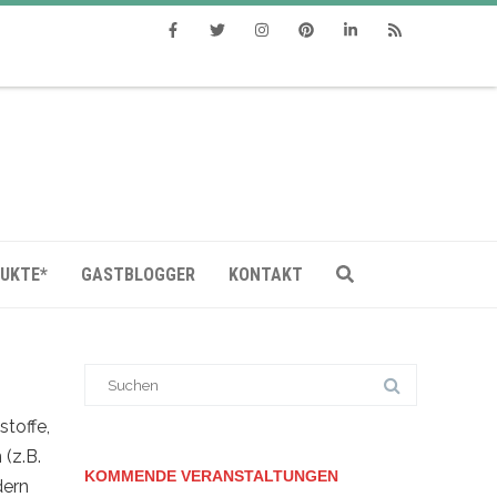
Facebook
Twitter
Instagram
Pinterest
Linkedin
RSS
DUKTE*
GASTBLOGGER
KONTAKT
Suche
nach:
stoffe,
(z.B.
KOMMENDE VERANSTALTUNGEN
dern