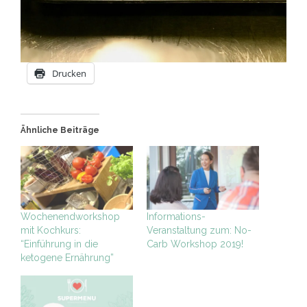
Drucken
Ähnliche Beiträge
Wochenendworkshop
Informations-
mit Kochkurs:
Veranstaltung zum: No-
“Einführung in die
Carb Workshop 2019!
ketogene Ernährung”